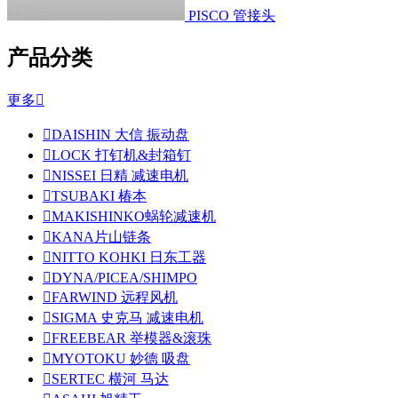
PISCO 管接头
产品分类
更多


DAISHIN 大信 振动盘

LOCK 打钉机&封箱钉

NISSEI 日精 减速电机

TSUBAKI 椿本

MAKISHINKO蜗轮减速机

KANA片山链条

NITTO KOHKI 日东工器

DYNA/PICEA/SHIMPO

FARWIND 远程风机

SIGMA 史克马 减速电机

FREEBEAR 举模器&滚珠

MYOTOKU 妙德 吸盘

SERTEC 横河 马达