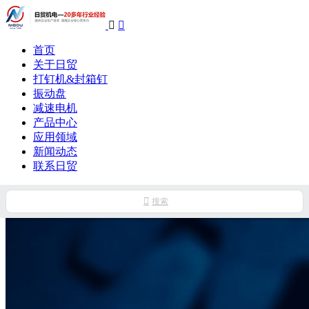


首页
关于日贸
打钉机&封箱钉
振动盘
减速电机
产品中心
应用领域
新闻动态
联系日贸

搜索