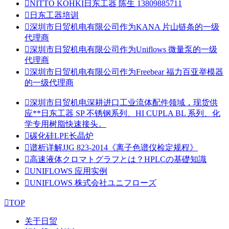

NITTO KOHKI日东工器 陈生 13809885711

日东工器培训

深圳市日贸机电有限公司作为KANA 片山链条的一级
代理商

深圳市日贸机电有限公司作为Uniflows 微量泵的一级
代理商

深圳市日贸机电有限公司作为Freebear 福力百亚举模器
的一级代理商

深圳市日贸机电深耕进口工业流体配件领域，现货供
应**日东工器 SP 不锈钢系列、HI CUPLA BL 系列、化
学专用树脂快速接头。

碳化硅LPE长晶炉

谱析详解JJG 823-2014《离子色谱仪检定规程》

高速液体クロマトグラフとは？HPLCの基礎知識

UNIFLOWS 应用实例

UNIFLOWS 株式会社ユニフローズ

TOP
关于日贸