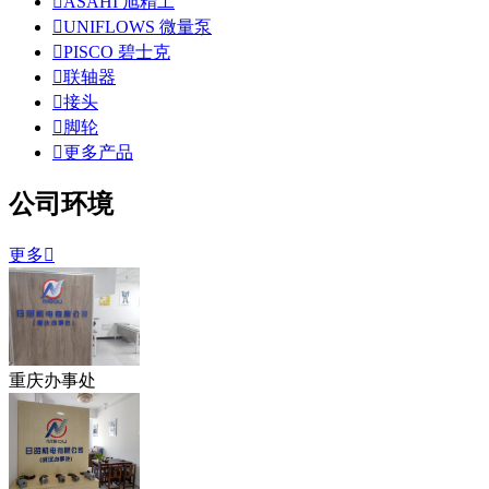

ASAHI 旭精工

UNIFLOWS 微量泵

PISCO 碧士克

联轴器

接头

脚轮

更多产品
公司环境
更多

重庆办事处