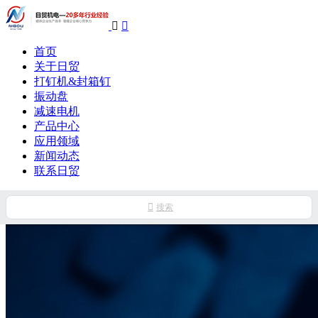


首页
关于日贸
打钉机&封箱钉
振动盘
减速电机
产品中心
应用领域
新闻动态
联系日贸

搜索