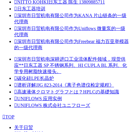

NITTO KOHKI日东工器 陈生 13809885711

日东工器培训

深圳市日贸机电有限公司作为KANA 片山链条的一级
代理商

深圳市日贸机电有限公司作为Uniflows 微量泵的一级
代理商

深圳市日贸机电有限公司作为Freebear 福力百亚举模器
的一级代理商

深圳市日贸机电深耕进口工业流体配件领域，现货供
应**日东工器 SP 不锈钢系列、HI CUPLA BL 系列、化
学专用树脂快速接头。

碳化硅LPE长晶炉

谱析详解JJG 823-2014《离子色谱仪检定规程》

高速液体クロマトグラフとは？HPLCの基礎知識

UNIFLOWS 应用实例

UNIFLOWS 株式会社ユニフローズ

TOP
关于日贸