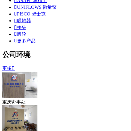

ASAHI 旭精工

UNIFLOWS 微量泵

PISCO 碧士克

联轴器

接头

脚轮

更多产品
公司环境
更多

重庆办事处