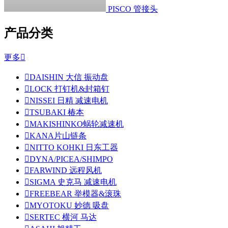
PISCO 管接头
产品分类
更多


DAISHIN 大信 振动盘

LOCK 打钉机&封箱钉

NISSEI 日精 减速电机

TSUBAKI 椿本

MAKISHINKO蜗轮减速机

KANA片山链条

NITTO KOHKI 日东工器

DYNA/PICEA/SHIMPO

FARWIND 远程风机

SIGMA 史克马 减速电机

FREEBEAR 举模器&滚珠

MYOTOKU 妙德 吸盘

SERTEC 横河 马达